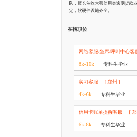
队，擅长催收大额信用类逾期贷款
定，软硬件设施齐全。
在招职位
网络客服/坐席/呼叫中心客
8k-10k
专科生毕业
实习客服
[ 郑州 ]
4k-6k
专科生毕业
信用卡账单提醒客服
[ 郑
6k-8k
专科生毕业